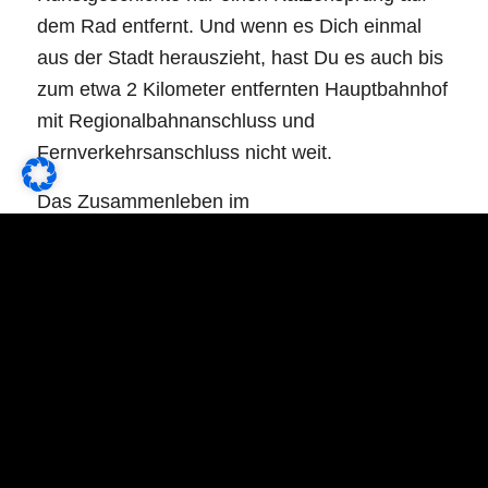
dem Rad entfernt. Und wenn es Dich einmal
aus der Stadt herauszieht, hast Du es auch bis
zum etwa 2 Kilometer entfernten Hauptbahnhof
mit Regionalbahnanschluss und
Fernverkehrsanschluss nicht weit.
Das Zusammenleben im
Studentinnenwohnheim ist entspannt und
familiär. Das Wohnheim versteht sich nicht als
Zweck-WG, sondern als schöne
Wohnmöglichkeit für Studentinnen, die eine
familiäre WG suchen. Gewiss findest Du
schnell Anschluss. Die Chancen stehen gut,
dass Du sogar Kommilitonen aus Deinem
Studienfach oder sogar Deinen Kursen findest.
Damit steht gemeinsamen Lerngruppen in der